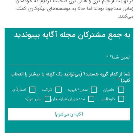
در نهایت از جیم کری و هالی بری صحبت کردیم که خودشان
زمانی مددجود بودند اما حالا به موسسه‌های نیکوکاری کمک
می‌کنند.
به جمع مشترکان مجله آگاپه بپیوندید
ایمیل شما؟
*
شما از کدام گروه هستید؟ (می‌توانید یک گزینه یا بیشتر را انتخاب
کنید)
*
حامیان
سمن/خیریه
شرکت
استارتآپ
داوطلبان
مددجویان/نیازمندان
سایر موارد
آگاپه‌ای می‌شوم!