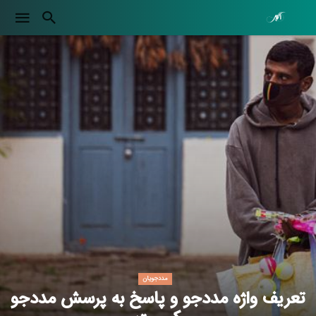
مددجویان
تعریف واژه مددجو و پاسخ به پرسش مددجو