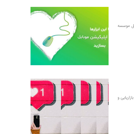
یل موسسه
بازاریابی و