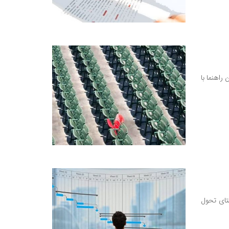
راهنما با
ستای تحول