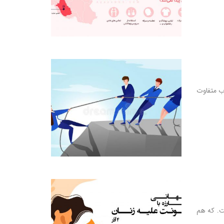
یکولاس یک کتاب متفاوت
ت. که هم