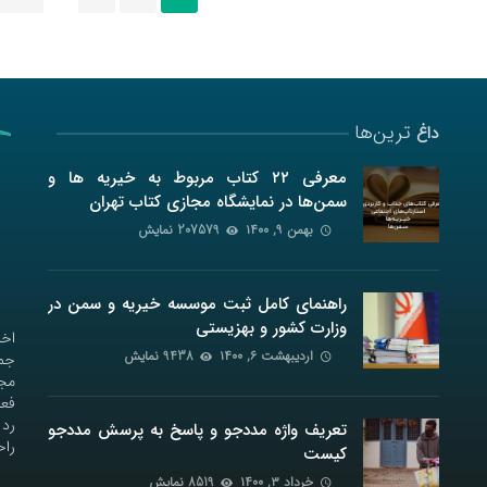
پست
ها
ترین‌ها
داغ
معرفی ۲۲ کتاب مربوط به خیریه ها و
سمن‌ها در نمایشگاه مجازی کتاب تهران
بهمن ۹, ۱۴۰۰
207579 نمایش
راهنمای کامل ثبت موسسه خیریه و سمن در
وزارت کشور و بهزیستی
اخب
اردیبهشت ۶, ۱۴۰۰
9438 نمایش
جمع
مجل
فعا
رد 
تعریف واژه مددجو و پاسخ به پرسش مددجو
راح
کیست
خرداد ۳, ۱۴۰۰
8519 نمایش