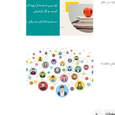
په در نظر
ان‌دهنده
فحات