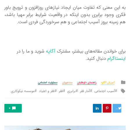
به این معنی که تفاوت میان ایجاد نیازهای روزافزون و ترویج باور
فکری وجود برابری بدون اینکه در واقعیت شرایط برابر مهیا باشد،
هم زمینه بروز آسیب اجتماعی و هم سرخوردگی فردی است.
برای خواندن مقاله‌های بیشتر، مشترک
آگاپه
شوید و ما را در
اینستاگرام
دنبال کنید.
Posted
آموزش آگاپه
راهنمای داوطلبان
مددجویان
مسئولیت اجتماعی
in
Tagged
آسیب اجتماعی
آمار فقر
برابری
فقر
فقر و اعتیاد
موسسه نیکوکاری
with
توییت
0