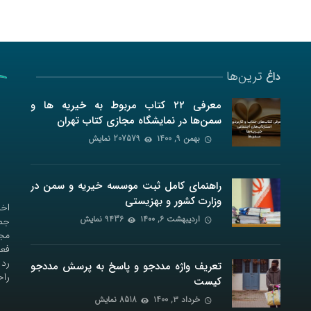
ترین‌ها
داغ
معرفی ۲۲ کتاب مربوط به خیریه ها و
سمن‌ها در نمایشگاه مجازی کتاب تهران
بهمن ۹, ۱۴۰۰
207579 نمایش
راهنمای کامل ثبت موسسه خیریه و سمن در
وزارت کشور و بهزیستی
اخب
اردیبهشت ۶, ۱۴۰۰
9436 نمایش
جمع
مجل
فعا
رد 
تعریف واژه مددجو و پاسخ به پرسش مددجو
راح
کیست
خرداد ۳, ۱۴۰۰
8518 نمایش