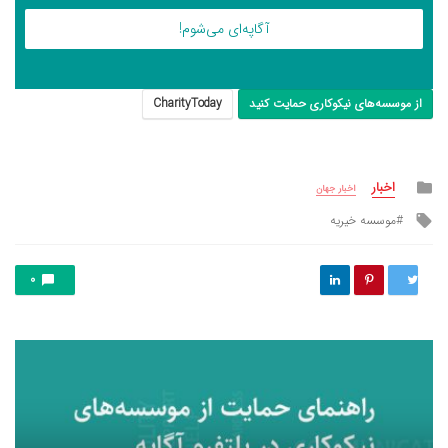
آگاپه‌ای می‌شوم!
از موسسه‌های نیکوکاری حمایت کنید
CharityToday
Posted
اخبار
اخبار جهان
in
Tagged
موسسه خیریه
with
توییت
0