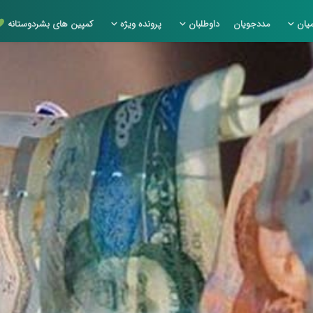
یان
مددجویان
داوطلبان
پرونده ویژه
کمپین های بشردوستانه