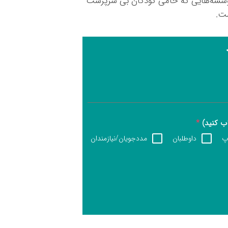
وسسه‌هایی که حامی کودکان بی سرپرست
ست.
اب کنید)
*
آپ
داوطلبان
مددجویان/نیازمندان