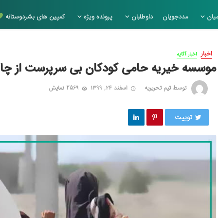
یان
مددجویان
داوطلبان
پرونده ویژه
کمپین های بشردوستانه
اخبار
اخبار آگاپه
موسسه خیریه حامی کودکان بی‌ سرپرست از چا
توسط
تیم تحریریه
اسفند ۲۴, ۱۳۹۹
2569 نمایش
توییت