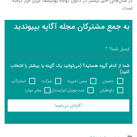
در سال‌های اخیر بیشتر در کانون توجه یونیسف ایران قرار گرفته
است.
به جمع مشترکان مجله آگاپه بپیوندید
ایمیل شما؟
*
شما از کدام گروه هستید؟ (می‌توانید یک گزینه یا بیشتر را انتخاب
کنید)
*
حامیان
سمن/خیریه
شرکت
استارتآپ
داوطلبان
مددجویان/نیازمندان
سایر موارد
آگاپه‌ای می‌شوم!
Posted