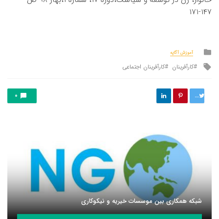
۱۴۷-۱۷۱
Posted
آموزش آگاپه
in
Tagged
کارآفرینان
کارآفرینان اجتماعی
with
توییت
0
شبکه همکاری بین موسسات خیریه و نیکوکاری